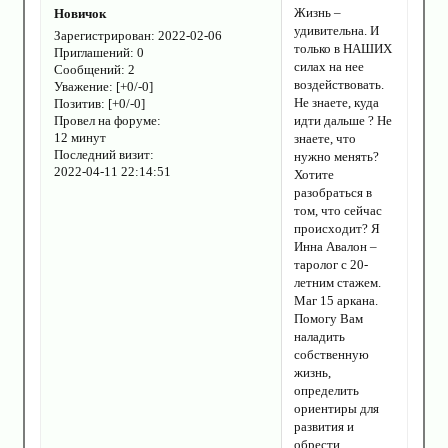
Жизнь –
Новичок
удивительна. И
Зарегистрирован
: 2022-02-06
только в НАШИХ
Приглашений:
0
силах на нее
Сообщений:
2
воздействовать.
Уважение:
[+0/-0]
Не знаете, куда
Позитив:
[+0/-0]
Провел на форуме:
идти дальше ? Не
12 минут
знаете, что
Последний визит:
нужно менять?
2022-04-11 22:14:51
Хотите
разобраться в
том, что сейчас
происходит? Я
Инна Авалон –
таролог с 20-
летним стажем.
Маг 15 аркана.
Помогу Вам
наладить
собственную
жизнь,
определить
ориентиры для
развития и
обрести