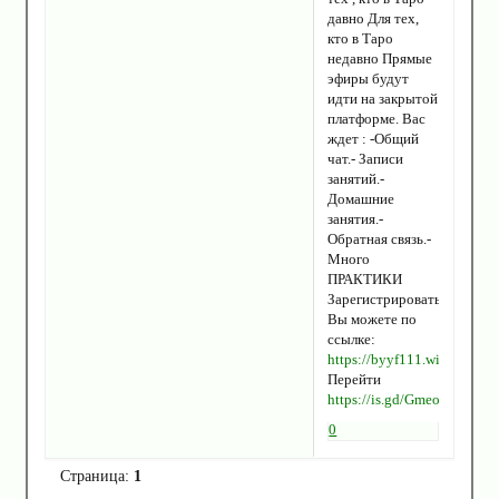
давно Для тех,
кто в Таро
недавно Прямые
эфиры будут
идти на закрытой
платформе. Вас
ждет : -Общий
чат.- Записи
занятий.-
Домашние
занятия.-
Обратная связь.-
Много
ПРАКТИКИ
Зарегистрироваться
Вы можете по
ссылке:
https://byyf111.wixsite.co
Перейти
https://is.gd/GmeoP0
0
Страница:
1