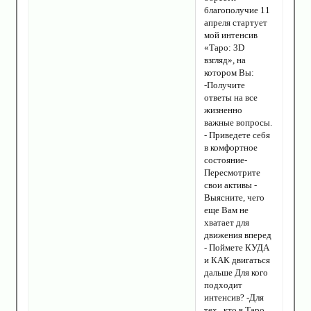
благополучие 11
апреля стартует
мой интенсив
«Таро: 3D
взгляд», на
котором Вы:
-Получите
ответы на все
жизненно
важные вопросы.
- Приведете себя
в комфортное
состояние-
Пересмотрите
свои активы -
Выясните, чего
еще Вам не
хватает для
движения вперед
- Поймете КУДА
и КАК двигаться
дальше Для кого
подходит
интенсив? -Для
тех , кто в Таро