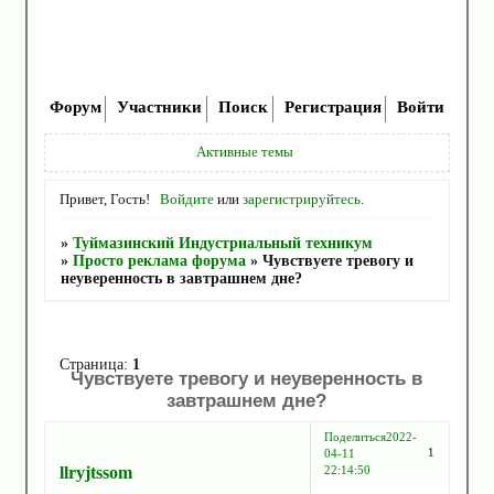
Форум
Участники
Поиск
Регистрация
Войти
Активные темы
Привет, Гость!
Войдите
или
зарегистрируйтесь
.
»
Туймазинский Индустриальный техникум
»
Просто реклама форума
»
Чувствуете тревогу и
неуверенность в завтрашнем дне?
Страница:
1
Чувствуете тревогу и неуверенность в
завтрашнем дне?
Поделиться
2022-
1
04-11
llryjtssom
22:14:50